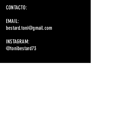
CONTACTO:
EMAIL:
bestard.toni@gmail.com
INSTAGRAM:
@tonibestard73
“Creo que el cine, las películas
y la magia siempre han estado
estrechamente relacionados. Los
primeros cineastas eran magos.”
― Francis Ford Coppola